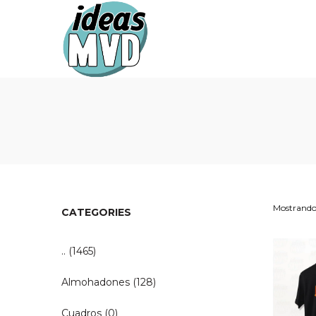
Ideas
Ideas
MVD
MVD
Mostrando 
CATEGORIES
..
(1465)
Almohadones
(128)
Cuadros
(0)