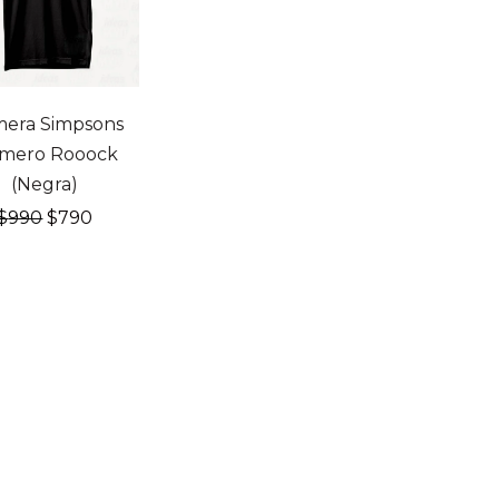
OFF
era Simpsons
mero Rooock
(Negra)
El
El
$
990
$
790
precio
precio
original
actual
era:
es:
$990.
$790.