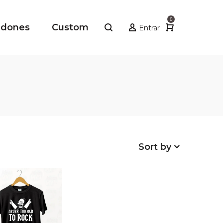
0
adones
Custom
Entrar
Sort by