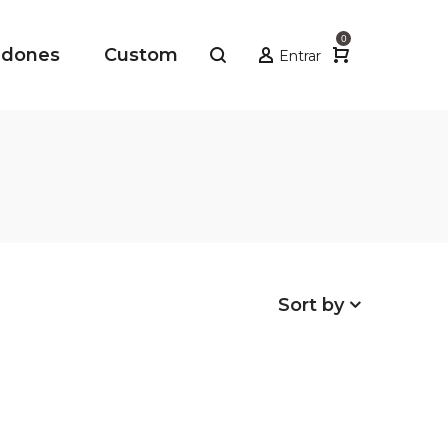
0
adones
Custom
Entrar
Sort by