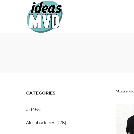
Ideas
Ideas
MVD
MVD
Mostrando 
CATEGORIES
..
(1465)
Almohadones
(128)