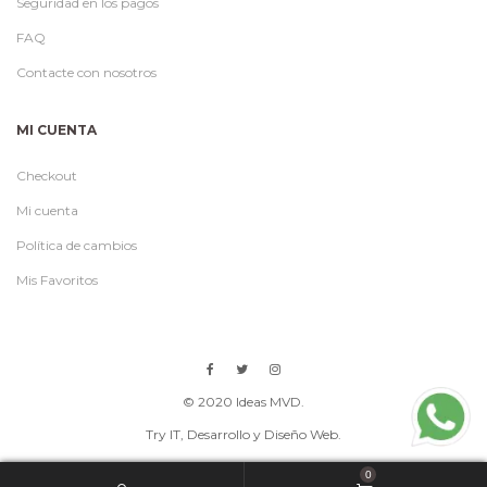
Seguridad en los pagos
FAQ
Contacte con nosotros
MI CUENTA
Checkout
Mi cuenta
Política de cambios
Mis Favoritos
© 2020 Ideas MVD.
Try IT
, Desarrollo y Diseño Web.
0