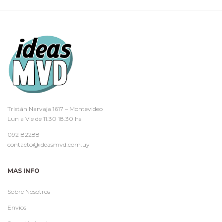
Tristán Narvaja 1617 – Montevideo
Lun a Vie de 11.30 18.30 hs
092182288
contacto@ideasmvd.com.uy
MAS INFO
Sobre Nosotros
Envíos