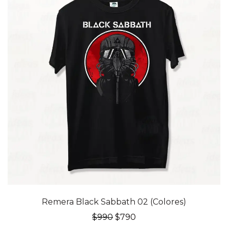
20% OFF
Remera Black Sabbath 02 (Colores)
El
El
$
990
$
790
precio
precio