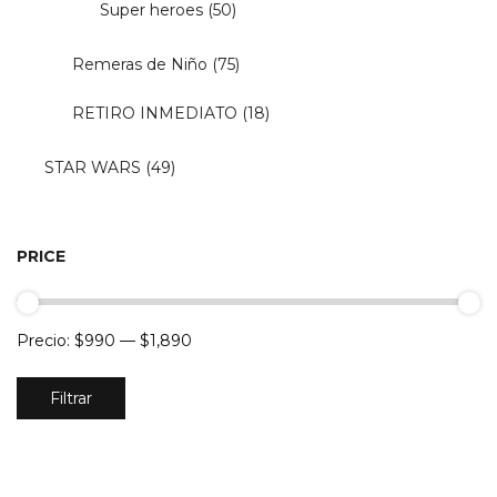
Super heroes
(50)
Remeras de Niño
(75)
RETIRO INMEDIATO
(18)
STAR WARS
(49)
PRICE
Precio:
$990
—
$1,890
Precio
Precio
Filtrar
mínimo
máximo