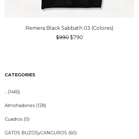
20% OFF
Remera Black Sabbath 03 (Colores)
El
El
$
990
$
790
precio
precio
original
actual
era:
es:
$990.
$790.
CATEGORIES
..
(1465)
Almohadones
(128)
Cuadros
(0)
GATOS BUZOSyCANGUROS
(60)