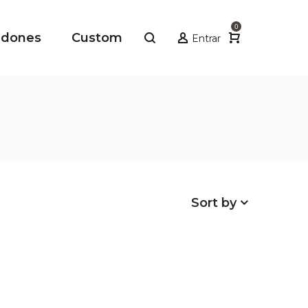
0
adones
Custom
Entrar
Sort by