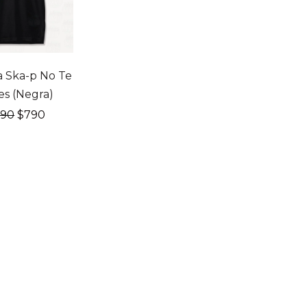
F
 Ska-p No Te
es (Negra)
El
El
990
$
790
precio
precio
original
actual
era:
es:
$990.
$790.