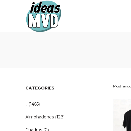
Ideas
Ideas
MVD
MVD
Mostrando 
CATEGORIES
..
(1465)
Almohadones
(128)
Cuadros
(0)