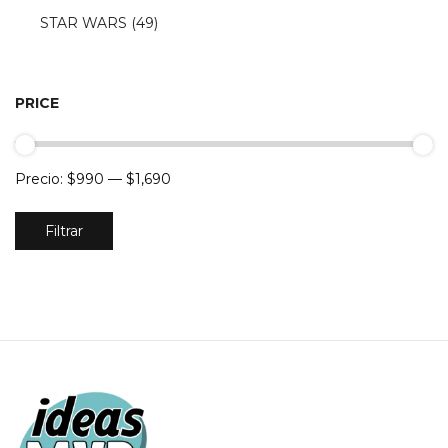
STAR WARS
(49)
PRICE
Precio:
$990
—
$1,690
Precio
Precio
Filtrar
mínimo
máximo