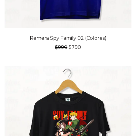
20% OFF
Remera Spy Family 02 (Colores)
El
El
$
990
$
790
precio
precio
original
actual
era:
es:
$990.
$790.