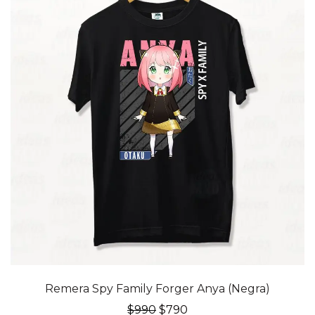
20% OFF
Remera Spy Family Forger Anya (Negra)
El
El
$
990
$
790