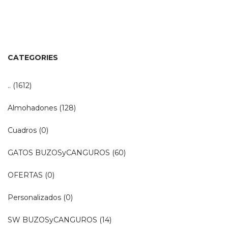
precio
precio
original
actual
era:
es:
$990.
$790.
CATEGORIES
..
(1612)
Almohadones
(128)
Cuadros
(0)
GATOS BUZOSyCANGUROS
(60)
OFERTAS
(0)
Personalizados
(0)
SW BUZOSyCANGUROS
(14)