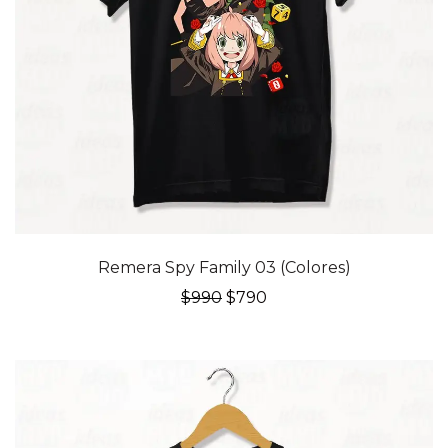
20% OFF
Remera Spy Family 03 (Colores)
El
El
$
990
$
790
precio
precio
original
actual
era:
es:
$990.
$790.