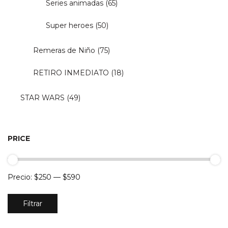
Series animadas
(65)
Super heroes
(50)
Remeras de Niño
(75)
RETIRO INMEDIATO
(18)
STAR WARS
(49)
PRICE
Precio:
$250
—
$590
Precio
Precio
Filtrar
mínimo
máximo