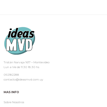
Tristán Narvaja 1617 – Montevideo
Lun a Vie de 11.30 18.30 hs
092182288
contacto@ideasmvd.com.uy
MAS INFO
Sobre Nosotros