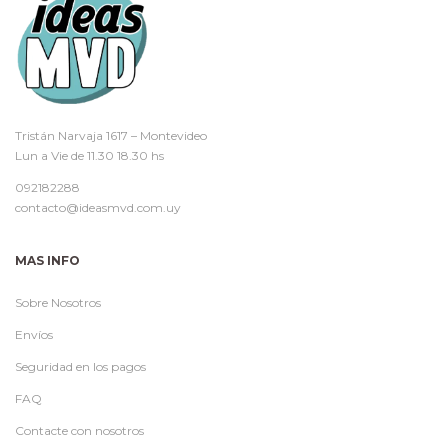
Tristán Narvaja 1617 – Montevideo
Lun a Vie de 11.30 18.30 hs
092182288
contacto@ideasmvd.com.uy
MAS INFO
Sobre Nosotros
Envíos
Seguridad en los pagos
FAQ
Contacte con nosotros