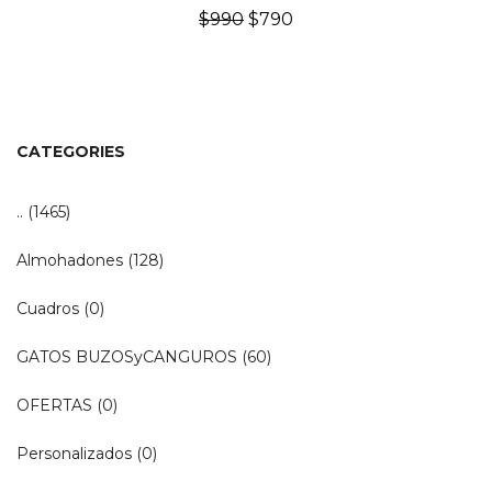
El
El
$
990
$
790
precio
precio
original
actual
era:
es:
$990.
$790.
CATEGORIES
..
(1465)
Almohadones
(128)
Cuadros
(0)
GATOS BUZOSyCANGUROS
(60)
OFERTAS
(0)
Personalizados
(0)