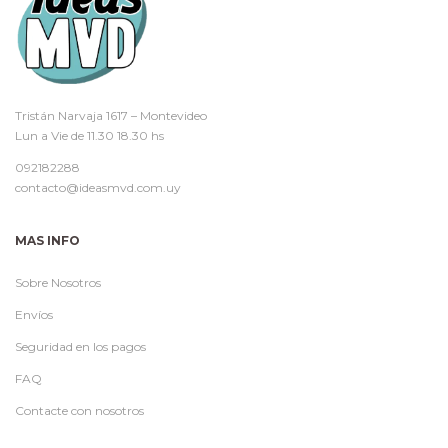
Tristán Narvaja 1617 – Montevideo
Lun a Vie de 11.30 18.30 hs
092182288
contacto@ideasmvd.com.uy
MAS INFO
Sobre Nosotros
Envíos
Seguridad en los pagos
FAQ
Contacte con nosotros