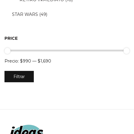
STAR WARS
(49)
PRICE
Precio:
$990
—
$1,690
Precio
Precio
Filtrar
mínimo
máximo