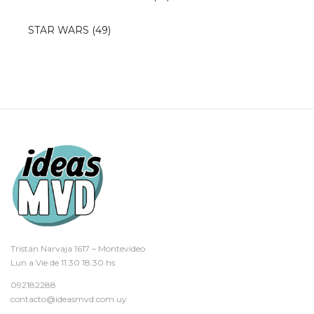
STAR WARS
(49)
Tristán Narvaja 1617 – Montevideo
Lun a Vie de 11.30 18.30 hs
092182288
contacto@ideasmvd.com.uy