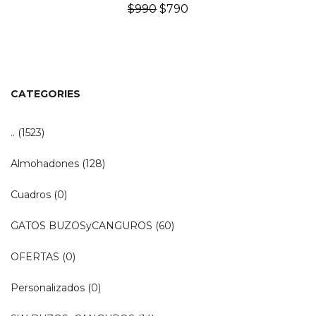
El
El
$
990
$
790
precio
precio
original
actual
era:
es:
$990.
$790.
CATEGORIES
..
(1523)
Almohadones
(128)
Cuadros
(0)
GATOS BUZOSyCANGUROS
(60)
OFERTAS
(0)
Personalizados
(0)