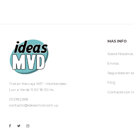
MAS INFO
Sobre Nosotros
Envíos
Seguridad en lo
FAQ
Tristán Narvaja 1617 – Montevideo
Lun a Vie de 11.30 18.30 hs
Contacte con n
092182288
contacto@ideasmvd.com.uy