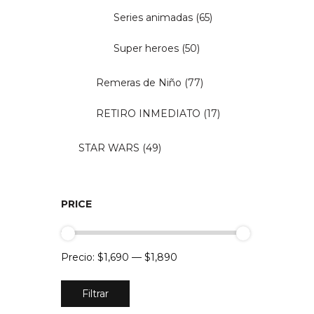
Series animadas
(65)
Super heroes
(50)
Remeras de Niño
(77)
RETIRO INMEDIATO
(17)
STAR WARS
(49)
PRICE
Precio:
$1,690
—
$1,890
Precio
Precio
Filtrar
mínimo
máximo