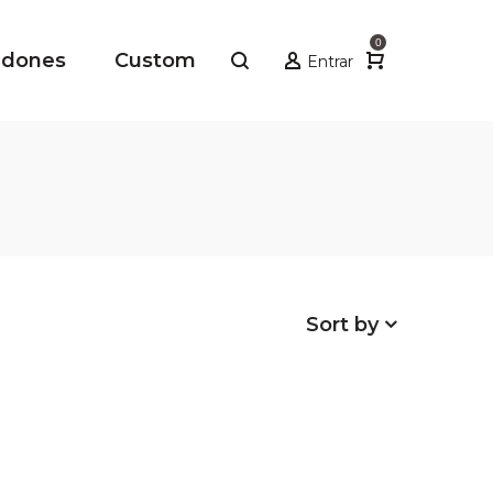
0
adones
Custom
Entrar
Sort by