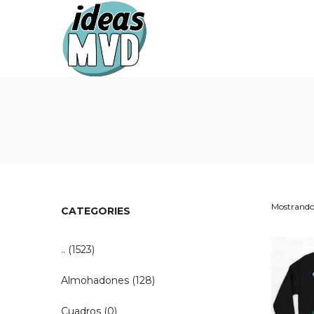
Ideas
Ideas
MVD
MVD
Mostrando 
CATEGORIES
..
(1523)
Almohadones
(128)
Cuadros
(0)