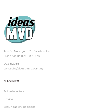
Tristán Narvaja 1617 – Montevideo
Lun a Vie de 11.30 18.30 hs
092182288
contacto@ideasmvd.com.uy
MAS INFO
Sobre Nosotros
Envíos
Seguridad en los pagos