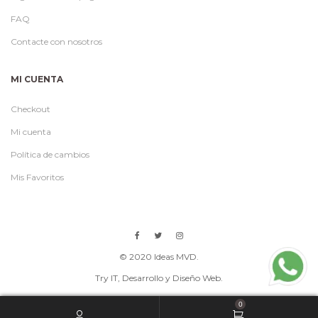
FAQ
Contacte con nosotros
MI CUENTA
Checkout
Mi cuenta
Política de cambios
Mis Favoritos
© 2020 Ideas MVD.
Try IT
, Desarrollo y Diseño Web.
0