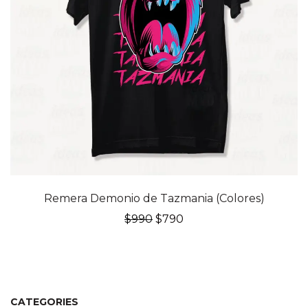
20% OFF
Remera Demonio de Tazmania (Colores)
El
El
$
990
$
790
precio
precio
original
actual
era:
es:
$990.
$790.
CATEGORIES