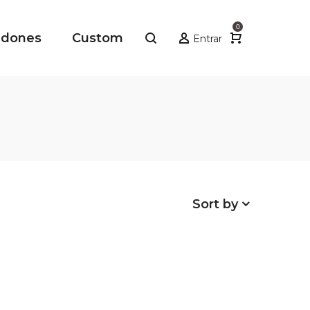
0
adones
Custom
Entrar
Sort by