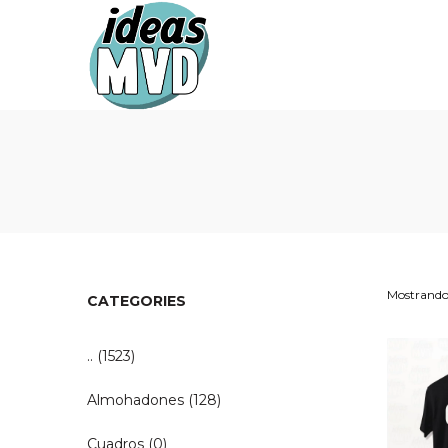
Ideas
Ideas
MVD
MVD
Mostrando 
CATEGORIES
..
(1523)
Almohadones
(128)
Cuadros
(0)