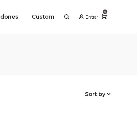
0
adones
Custom
Entrar
Sort by