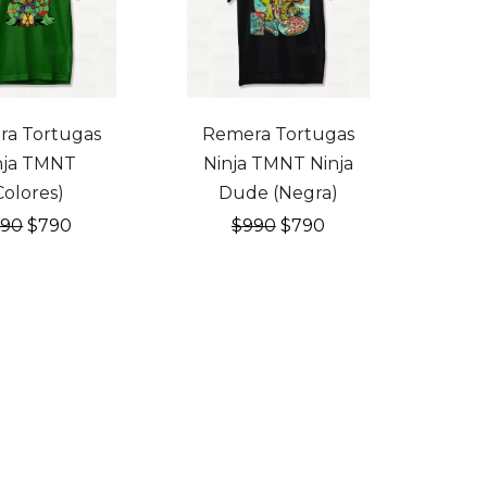
F
20% OFF
a Tortugas
Remera Tortugas
nja TMNT
Ninja TMNT Ninja
Colores)
Dude (Negra)
El
El
El
El
990
$
790
$
990
$
790
precio
precio
precio
precio
original
actual
original
actual
era:
es:
era:
es:
$990.
$790.
$990.
$790.