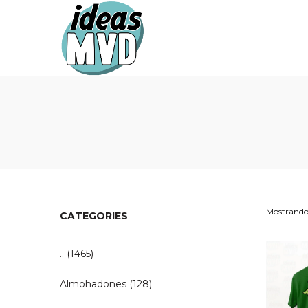
Ideas
Ideas
MVD
MVD
Mostrando 
CATEGORIES
..
(1465)
Almohadones
(128)