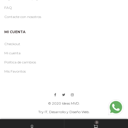
FAQ
Contacte con nosotros
MI CUENTA
Checkout
Mi cuenta
Política de cambios
Mis Favoritos
© 2020 Ideas MVD.
Try IT
, Desarrollo y Diseño Web.
0