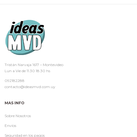
Tristán Narvaja 1617 – Montevideo
Lun a Vie de 11.30 18.30 hs
092182288
contacto@ideasmvd.com.uy
MAS INFO
Sobre Nosotros
Envíos
Seguridad en los pagos