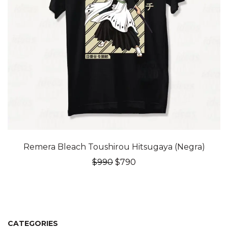
20% OFF
Remera Bleach Toushirou Hitsugaya (Negra)
El
El
$
990
$
790
precio
precio
original
actual
era:
es:
$990.
$790.
CATEGORIES