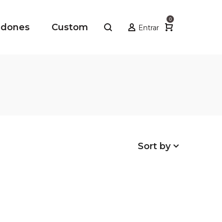
0
adones
Custom
Entrar
Sort by