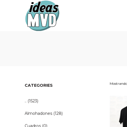
Ideas
Ideas
MVD
MVD
Mostrando 
CATEGORIES
..
(1523)
Almohadones
(128)
Cuadros
(0)