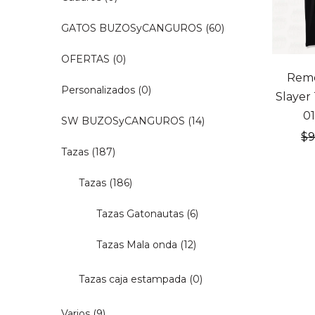
GATOS BUZOSyCANGUROS
(60)
OFERTAS
(0)
20% OF
Rem
Personalizados
(0)
Slayer
01
SW BUZOSyCANGUROS
(14)
$
Tazas
(187)
Tazas
(186)
Tazas Gatonautas
(6)
Tazas Mala onda
(12)
Tazas caja estampada
(0)
Varios
(9)