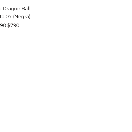
F
 Dragon Ball
ta 07 (Negra)
El
El
990
$
790
precio
precio
original
actual
era:
es:
$990.
$790.