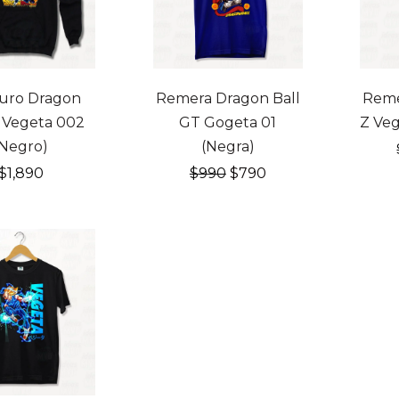
20% OFF
20% 
uro Dragon
Remera Dragon Ball
Reme
Z Vegeta 002
GT Gogeta 01
Z Veg
(Negro)
(Negra)
El
El
$
1,890
$
990
$
790
precio
precio
original
actual
era:
es:
$990.
$790.