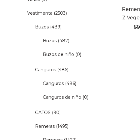
20% OF
Remera
Vestimenta
(2503)
Z Vege
Buzos
(489)
$
Buzos
(487)
Buzos de niño
(0)
Canguros
(486)
Canguros
(486)
Canguros de niño
(0)
GATOS
(90)
Remeras
(1495)