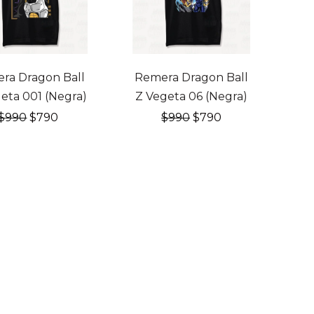
OFF
20% OFF
ra Dragon Ball
Remera Dragon Ball
eta 001 (Negra)
Z Vegeta 06 (Negra)
El
El
El
El
$
990
$
790
$
990
$
790
precio
precio
precio
precio
original
actual
original
actual
era:
es:
era:
es:
$990.
$790.
$990.
$790.