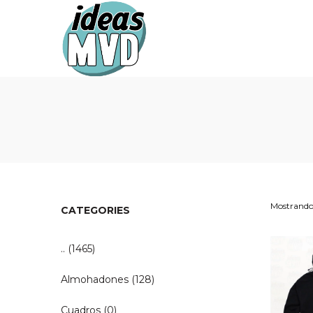
Ideas
Ideas
MVD
MVD
Mostrando 
CATEGORIES
..
(1465)
Almohadones
(128)
Cuadros
(0)