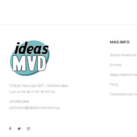
MAS INFO
Sobre Nosotros
Envíos
Seguridad en lo
FAQ
Tristán Narvaja 1617 – Montevideo
Lun a Vie de 11.30 18.30 hs
Contacte con n
092182288
contacto@ideasmvd.com.uy