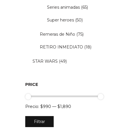
Series animadas
(65)
Super heroes
(50)
Remeras de Niño
(75)
RETIRO INMEDIATO
(18)
STAR WARS
(49)
PRICE
Precio:
$990
—
$1,890
Precio
Precio
Filtrar
mínimo
máximo