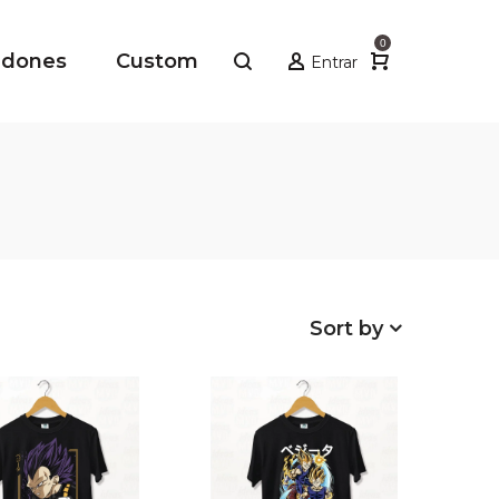
0
adones
Custom
Entrar
Sort by